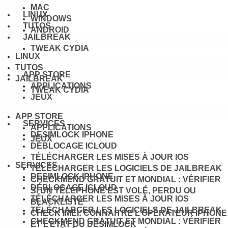
MAC
LINUX
WINDOWS
TUTOS
ANDROID
JAILBREAK
TWEAK CYDIA
LINUX
TUTOS
APP STORE
JAILBREAK
APPLICATIONS
TWEAK CYDIA
JEUX
APP STORE
SERVICES
APPLICATIONS
DESIMLOCK IPHONE
JEUX
DÉBLOCAGE ICLOUD
TÉLÉCHARGER LES MISES À JOUR IOS
SERVICES
TÉLÉCHARGER LES LOGICIELS DE JAILBREAK
DESIMLOCK IPHONE
CHECKMEND GRATUIT ET MONDIAL : VÉRIFIER
DÉBLOCAGE ICLOUD
SI UN TÉLÉPHONE EST VOLÉ, PERDU OU
TÉLÉCHARGER LES MISES À JOUR IOS
BLACKLISTÉ
TÉLÉCHARGER LES LOGICIELS DE JAILBREAK
CHECK IMEI: CONNAITRE L’OPÉRATEUR IPHONE
CHECKMEND GRATUIT ET MONDIAL : VÉRIFIER
ET L’ÉTAT DU DÉSIMLOCK