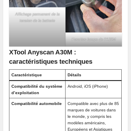
Affichage permanent de la
tension de la batterie
Fonction lampe de l’A30M
XTool Anyscan A30M :
caractéristiques techniques
Caractéristique
Détails
Compatibilité du système
Android, iOS (iPhone)
d’exploitation
Compatibilité
automobile
Compatible avec plus de 85
marques de voitures dans
le monde, y compris les
modèles américains,
Européens et Asiatiques