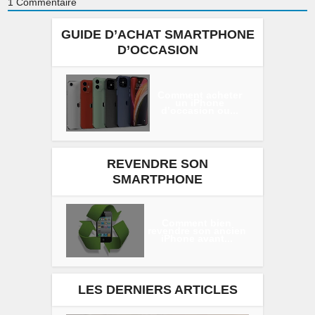
1
Commentaire
GUIDE D’ACHAT SMARTPHONE
D’OCCASION
Comment acheter
un iPhone
d’occasion ou...
REVENDRE SON
SMARTPHONE
Comment bien
revendre son ancien
iPhone avant...
LES DERNIERS ARTICLES