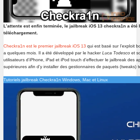
L’attente est enfin terminée, le jailbreak iOS 13 checkra1n a été
téléchargement.
Checkra1n est le premier jailbreak iOS 13
qui est basé sur l’exploit
a quelques mois. Il a été développé par le hacker
Luca Todesco
et s
utilisateurs d’iPhone, iPad et iPod touch d’effectuer le jailbreak des 
supérieures afin d’y installer des gestionnaires de paquets (tweaks) 
Tutoriels jailbreak Checkra1n Windows, Mac et Linux