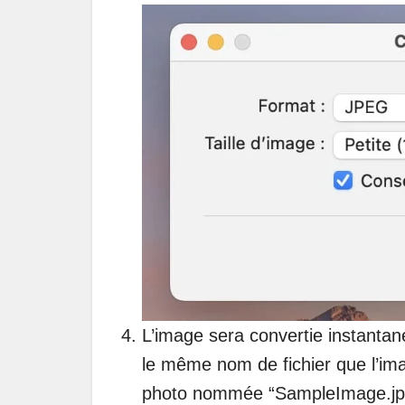
L’image sera convertie instanta
le même nom de fichier que l’ima
photo nommée “SampleImage.jpg”