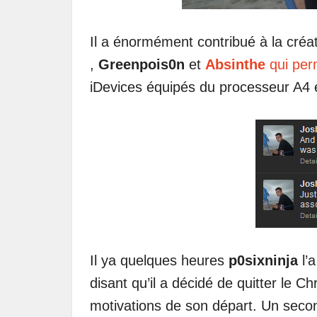
Il a énormément contribué à la créa
,
Greenpois0n
et
Absinthe
qui perm
iDevices équipés du processeur A4 e
Il ya quelques heures
p0sixninja
l’a
disant qu’il a décidé de quitter le C
motivations de son départ.
Un secon