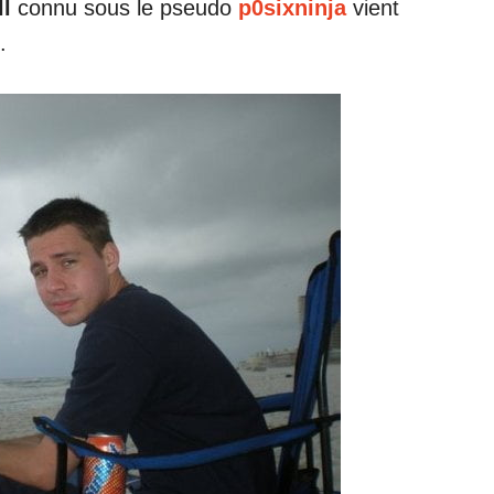
ll
connu sous le pseudo
p0sixninja
vient
.