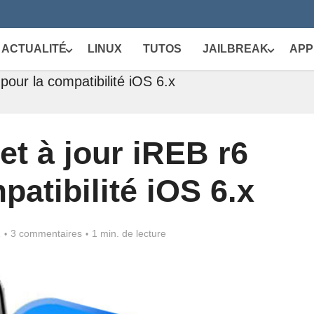
ACTUALITÉ
LINUX
TUTOS
JAILBREAK
APP
our la compatibilité iOS 6.x
t à jour iREB r6
patibilité iOS 6.x
2
3 commentaires
1 min. de lecture