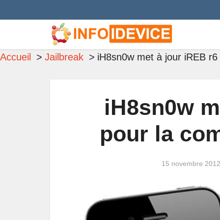
Accueil
Jailbreak
iH8sn0w met à jour iREB r6 p
iH8sn0w me
pour la com
15 novembre 201