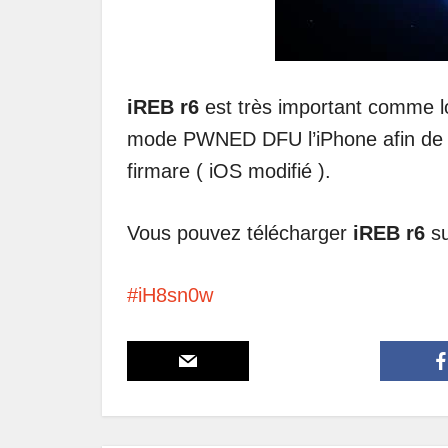
iREB r6
est très important comme log
mode PWNED DFU l’iPhone afin de leu
firmare ( iOS modifié ).
Vous pouvez télécharger
iREB r6
su
iH8sn0w