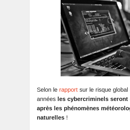
Selon le
rapport
sur le risque globa
années
les cybercriminels seron
après les phénomènes météorolog
naturelles
!