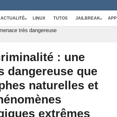
ACTUALITÉ
LINUX
TUTOS
JAILBREAK
APP
e menace très dangereuse
riminalité : une
s dangereuse que
phes naturelles et
phénomènes
giques extrêmes