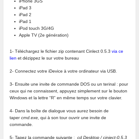
iPhone 3GS
iPad 3
iPad 2
iPad 1
iPod touch 3G/4G
Apple TV (2e génération)
1- Téléchargez le fichier zip contenant Cinlect 0.5.3
via ce
lien
et dézippez le sur votre bureau
2- Connectez votre iDevice à votre ordinateur via USB.
3- Ensuite une invite de commande DOS ou un terinal : pour
ceux qui ne connaissent, appuyez simplement sur ​​le bouton
Windows et la lettre “R” en même temps sur votre clavier.
4- Dans la boîte de dialogue vous aurez besoin de
taper
cmd.exe,
qui à son tour ouvrir une invite de
commande.
5- Tapez la commande suivante :
cd Desktop /
cinject-0.5.3