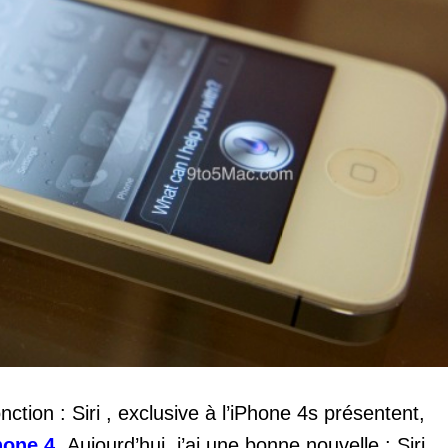
nction : Siri , exclusive à l’iPhone 4s présentent,
hone 4
. Aujourd’hui, j’ai une bonne nouvelle : Siri