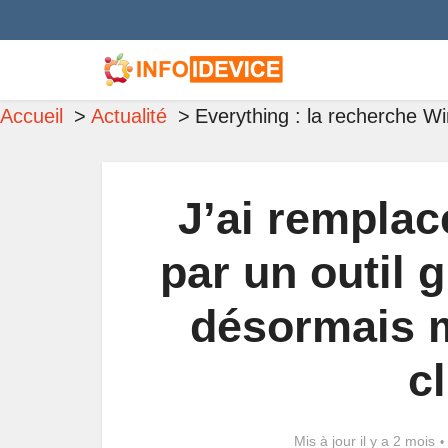
Accueil
Actualité
Everything : la recherche W
J’ai rempla
par un outil g
désormais m
cl
Mis à jour il y a 2 mois