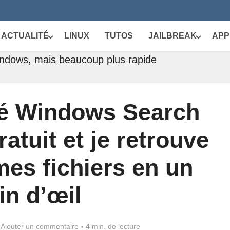
ACTUALITÉ
LINUX
TUTOS
JAILBREAK
APP
indows, mais beaucoup plus rapide
cé Windows Search
ratuit et je retrouve
es fichiers en un
in d’œil
Ajouter un commentaire
4 min. de lecture