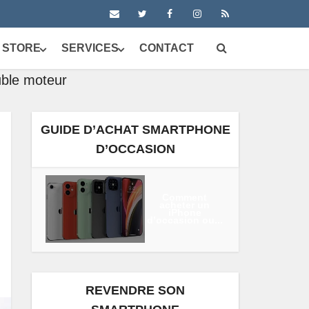
 STORE
SERVICES
CONTACT
uble moteur
GUIDE D’ACHAT SMARTPHONE
D’OCCASION
Comment
acheter un
iPhone
d’occasion ou...
REVENDRE SON