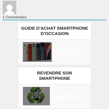
1
Commentaire
GUIDE D’ACHAT SMARTPHONE
D’OCCASION
Comment acheter
un iPhone
d’occasion ou...
REVENDRE SON
SMARTPHONE
Comment bien
revendre son ancien
iPhone avant...