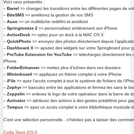
Voici ceux présentés :
–
Barrel
>> changez les transitions entre les différentes pages de vo
–
BiteSMS
>> améliorez la gestion de vos SMS
–
Auxo
>> un multitâche redéfini et amélioré
–
Springtomize 2
>> personnalisez entièrement son iPhone
–
ActiveDock
>> optez pour un dock à la MAC OS X
–
QuickPhoto
>> envoyez des photos directement depuis l’applicati
–
Dashboard X
>> ajoutez des widgets sur votre Springboard pour 
–
ProTube Extension for YouTube
>> telechargez directement les c
iPhone
–
FolderEnhancer
>> mettez plus d’icônes dans vos dossiers
–
Winterboard
>> appliquez un thème complet à votre iPhone
–
iFile
>> ayez l’accès complet à tout le système de fichiers de l’iPh
–
Zephyr
>> basculez entre les applications et fermez-les sans le b
–
Zeppelin
>> enlevez le logo de votre opérateur dans la barre de s
–
Activator
>> attribuez des actions à des gestes prédéfinis pour g
–
Tempus
>> ayez un accès complet à votre bibliothèque musicale d
C’est une sélection personnelle…n’hésitez pas à laisser des commen
Cydia Store
iOS 6