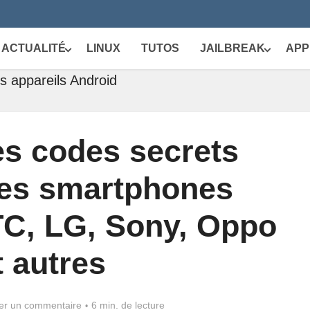
ACTUALITÉ
LINUX
TUTOS
JAILBREAK
APP
s appareils Android
es codes secrets
es smartphones
C, LG, Sony, Oppo
t autres
ter un commentaire
6 min. de lecture