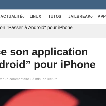
ACTUALITÉ
LINUX
TUTOS
JAILBREAK
APP
ion "Passer à Android" pour iPhone
e son application
droid” pour iPhone
ter un commentaire
3 min. de lecture