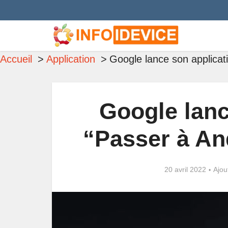
Accueil
Application
Google lance son applicat
Google lanc
“Passer à An
20 avril 2022
Ajou