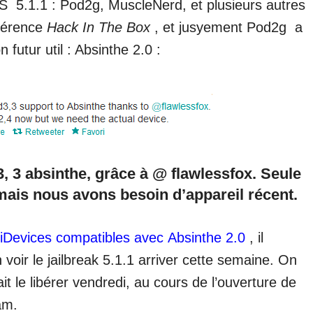
OS 5.1.1
: P
od2g, MuscleNerd, et plusieurs autres
férence
Hack In The Box
, et jusyement Pod2g a
 futur util : Absinthe 2.0 :
3, 3 absinthe, grâce à @ flawlessfox.
Seule
 mais nous avons besoin d’appareil récent.
s iDevices compatibles avec Absinthe 2.0
, il
voir le jailbreak 5.1.1 arriver cette semaine.
On
 le libérer vendredi, au cours de l’ouverture de
am.