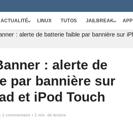
ACTUALITÉ
LINUX
TUTOS
JAILBREAK
APP
er : alerte de batterie faible par bannière sur iP
nner : alerte de
le par bannière sur
Pad et iPod Touch
1 commentaire
1 min. de lecture