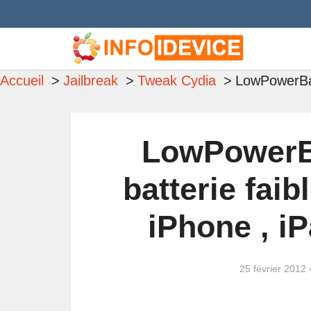
Accueil
Jailbreak
Tweak Cydia
LowPowerBann
LowPowerBa
batterie faib
iPhone , i
25 février 2012