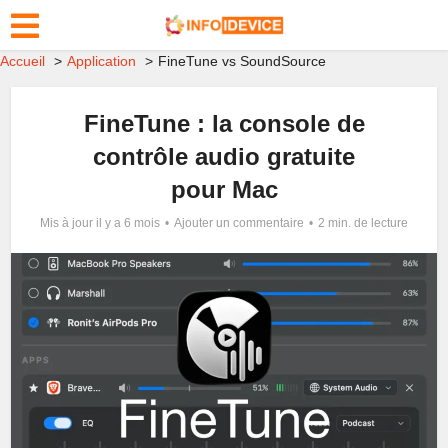
Accueil
Application
FineTune vs SoundSource
FineTune : la console de
contrôle audio gratuite
pour Mac
Mis à jour il y a 6 mois
Ajouter un commentaire
2 min. de lecture