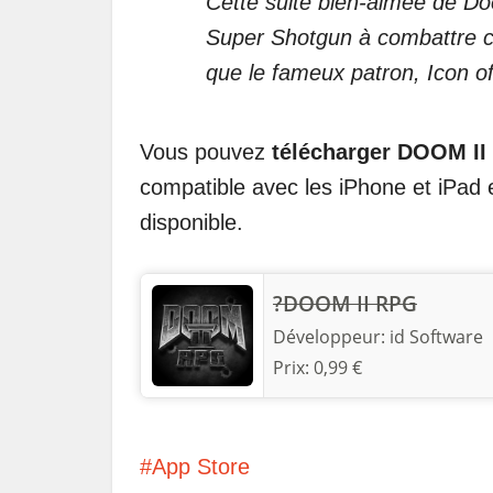
Cette suite bien-aimée de Do
Super Shotgun à combattre co
que le fameux patron, Icon of
Vous pouvez
télécharger DOOM II
compatible avec les iPhone et iPad 
disponible.
?DOOM II RPG
Développeur:
id Software
Prix:
0,99 €
App Store