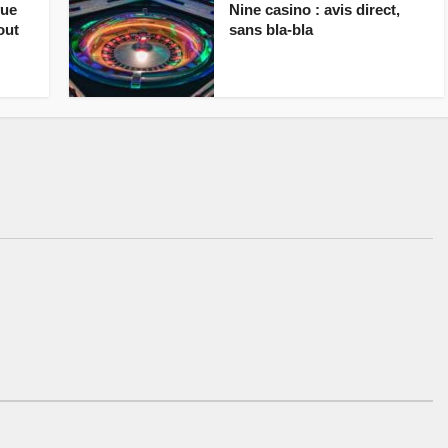
vue
Nine casino : avis direct,
out
sans bla-bla