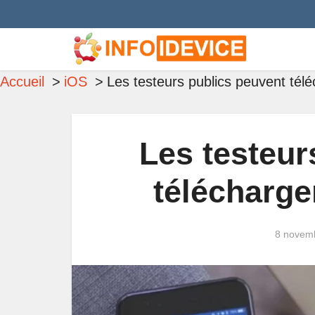
Accueil
iOS
Les testeurs publics peuvent tél
Les testeur
télécharge
8 novem