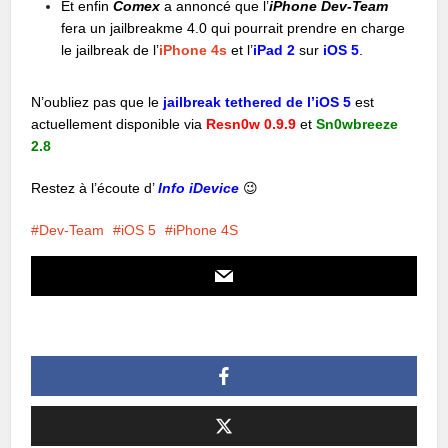
Et enfin
Comex
a annoncé que l’
iPhone Dev-Team
fera un jailbreakme 4.0 qui pourrait prendre en charge
le jailbreak de l’
iPhone 4s
et l’
iPad 2
sur
iOS 5
.
N’oubliez pas que le
jailbreak tethered de l’iOS 5
est
actuellement disponible via
Resn0w 0.9.9
et
Sn0wbreeze
2.8
Restez à l’écoute d’
Info iDevice
😉
Dev-Team
iOS 5
iPhone 4S