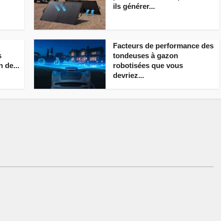
ils générer...
Facteurs de performance des
s
tondeuses à gazon
n de...
robotisées que vous
devriez...