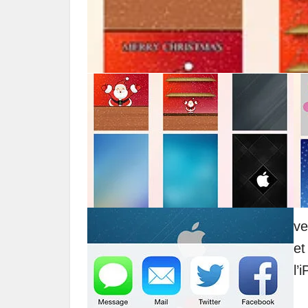
ve
et
l’