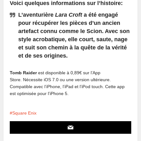
Voici quelques informations sur l’histoire:
L’aventurière
Lara Croft
a été engagé
pour récupérer les pièces d’un ancien
artefact connu comme le Scion. Avec son
style acrobatique, elle court, saute, nage
et suit son chemin à la quête de la vérité
et de ses origines.
Tomb Raider
est disponible à 0,89€ sur l’App
Store. Nécessite iOS 7.0 ou une version ultérieure.
Compatible avec l’iPhone, l’iPad et l’iPod touch. Cette app
est optimisée pour l’iPhone 5.
Square Enix