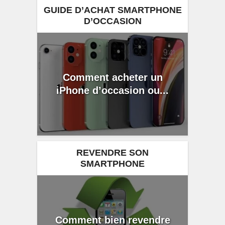
GUIDE D’ACHAT SMARTPHONE
D’OCCASION
Comment acheter un
iPhone d’occasion ou...
REVENDRE SON
SMARTPHONE
Comment bien revendre