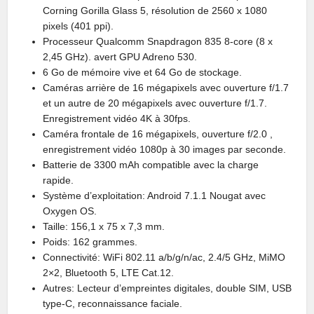
Corning Gorilla Glass 5, résolution de 2560 x 1080
pixels (401 ppi).
Processeur Qualcomm Snapdragon 835 8-core (8 x
2,45 GHz). avert GPU Adreno 530.
6 Go de mémoire vive et 64 Go de stockage.
Caméras arrière de 16 mégapixels avec ouverture f/1.7
et un autre de 20 mégapixels avec ouverture f/1.7.
Enregistrement vidéo 4K à 30fps.
Caméra frontale de 16 mégapixels, ouverture f/2.0 ,
enregistrement vidéo 1080p à 30 images par seconde.
Batterie de 3300 mAh compatible avec la charge
rapide.
Système d’exploitation: Android 7.1.1 Nougat avec
Oxygen OS.
Taille: 156,1 x 75 x 7,3 mm.
Poids: 162 grammes.
Connectivité: WiFi 802.11 a/b/g/n/ac, 2.4/5 GHz, MiMO
2×2, Bluetooth 5, LTE Cat.12.
Autres: Lecteur d’empreintes digitales, double SIM, USB
type-C, reconnaissance faciale.